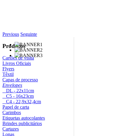
Previous
Seguinte
Produtos
Cartões de visita
Livros Oficiais
Flyers
Têxtil
Capas de processo
Envelopes
DL - 22x11cm
C5 - 16x23cm
C4 - 22,9x32,4cm
Papel de carta
Carimbos
Etiquetas autocolantes
Brindes publicitários
Cartazes
Lonas