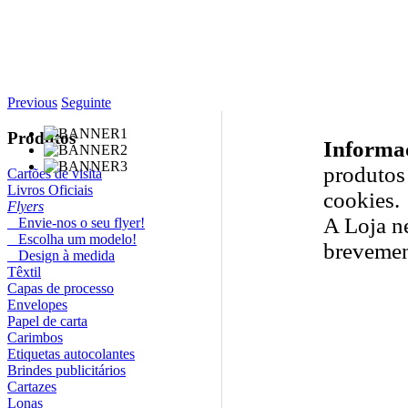
Previous
Seguinte
Produtos
Informa
produtos 
Cartões de visita
Livros Oficiais
cookies.
Flyers
A Loja n
Envie-nos o seu flyer!
Escolha um modelo!
brevemen
Design à medida
Têxtil
Capas de processo
Envelopes
Papel de carta
Carimbos
Etiquetas autocolantes
Brindes publicitários
Cartazes
Lonas