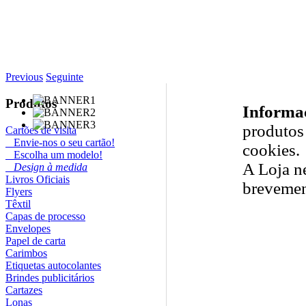
Previous
Seguinte
Produtos
Informa
produtos 
Cartões de visita
Envie-nos o seu cartão!
cookies.
Escolha um modelo!
A Loja n
Design à medida
Livros Oficiais
brevemen
Flyers
Têxtil
Capas de processo
Envelopes
Papel de carta
Carimbos
Etiquetas autocolantes
Brindes publicitários
Cartazes
Lonas