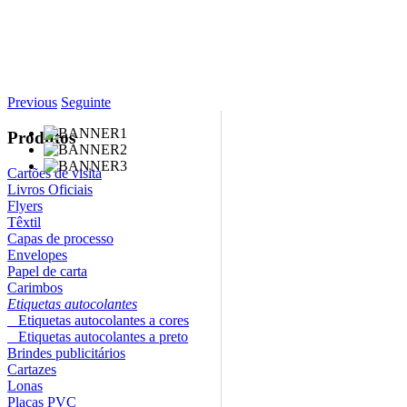
Previous
Seguinte
Produtos
Cartões de visita
Livros Oficiais
Flyers
Têxtil
Capas de processo
Envelopes
Papel de carta
Carimbos
Etiquetas autocolantes
Etiquetas autocolantes a cores
Etiquetas autocolantes a preto
Brindes publicitários
Cartazes
Lonas
Placas PVC